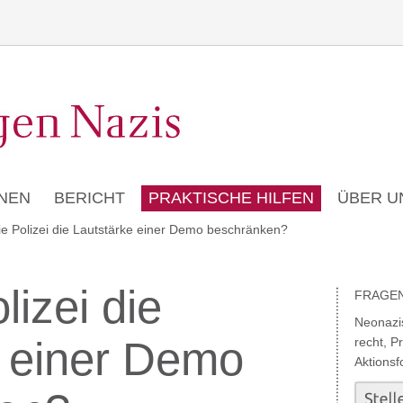
NEN
BERICHT
PRAKTISCHE HILFEN
ÜBER U
ie Polizei die Lautstärke einer Demo beschränken?
lizei die
FRAGE
Neonazi
e einer Demo
recht, Pr
Aktionsf