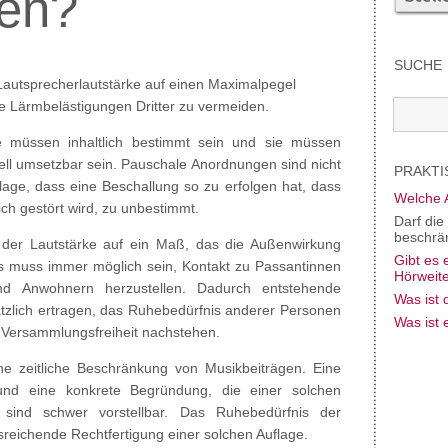
en?
SUCHE
autsprecherlautstärke auf einen Maximalpegel
e Lärmbelästigungen Dritter zu vermeiden.
 müssen inhaltlich bestimmt sein und sie müssen
iell umsetzbar sein. Pauschale Anordnungen sind nicht
PRAKTI
flage, dass eine Beschallung so zu erfolgen hat, dass
Welche 
ich gestört wird, zu unbestimmt.
Darf die
beschrä
g der Lautstärke auf ein Maß, das die Außenwirkung
Gibt es 
s muss immer möglich sein, Kontakt zu Passantinnen
Hörweit
d Anwohnern herzustellen. Dadurch entstehende
Was ist 
tzlich ertragen, das Ruhebedürfnis anderer Personen
Was ist
 Versammlungsfreiheit nachstehen.
ne zeitliche Beschränkung von Musikbeiträgen. Eine
nd eine konkrete Begründung, die einer solchen
sind schwer vorstellbar. Das Ruhebedürfnis der
sreichende Rechtfertigung einer solchen Auflage.