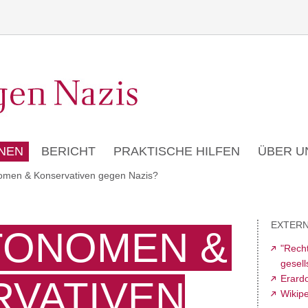
NEN
BERICHT
PRAKTISCHE HILFEN
ÜBER U
omen & Konservativen gegen Nazis?
EXTERN
TONOMEN &
"Recht
gesell
Erard
VATIVEN
Wikip