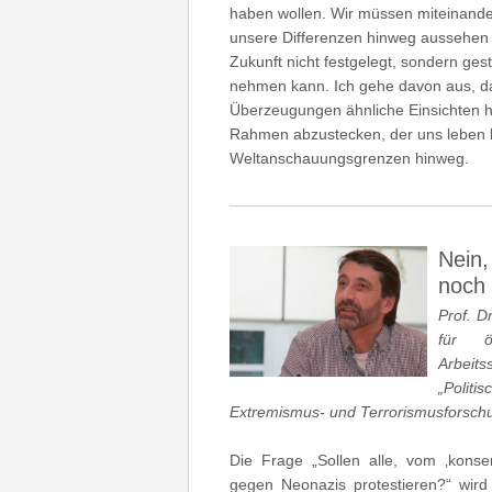
haben wollen. Wir müssen miteinand
unsere Differenzen hinweg aussehen s
Zukunft nicht festgelegt, sondern ge
nehmen kann. Ich gehe davon aus, d
Überzeugungen ähnliche Einsichten h
Rahmen abzustecken, der uns leben l
Weltanschauungsgrenzen hinweg.
Nein,
noch 
Prof. D
für ö
Arbeit
„Polit
Extremismus- und Terrorismusforsch
Die Frage „Sollen alle, vom ‚kon
gegen Neonazis protestieren?“ wird