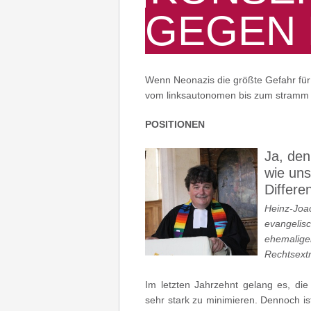
GEGEN 
Wenn Neonazis die größte Gefahr für 
vom linksautonomen bis zum stramm 
POSITIONEN
Ja, den
wie un
Differe
Heinz-Joa
evangelis
ehemalige
Rechtsext
Im letzten Jahrzehnt gelang es, di
sehr stark zu minimieren. Dennoch is