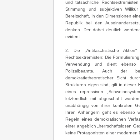
und tatsächliche Rechtsextremisten
Stimmung und subjektiven Willkür 
Bereitschaft, in den Dimensionen ei
Republik bei den Auseinanderset
denken. Der dabei deutlich werdend
evident.
2. Die „Antifaschistische Aktio
Rechtsextremisten: Die Formulierung f
Verwendung und dient ebenso z
Polizeibeamte. Auch der be
demokratietheoretischer Sicht durc
Strukturen eigen sind, gilt in dieser 
eines repressiven „Schweinesyste
letztendlich mit abgeschafft werd
unabhängig von ihrer konkreten Gew
Ihren Anhängern geht es ebenso w
Regeln eines demokratischen Verf
einer angeblich „herrschaftslosen G
keine Protagonisten einer modernen 