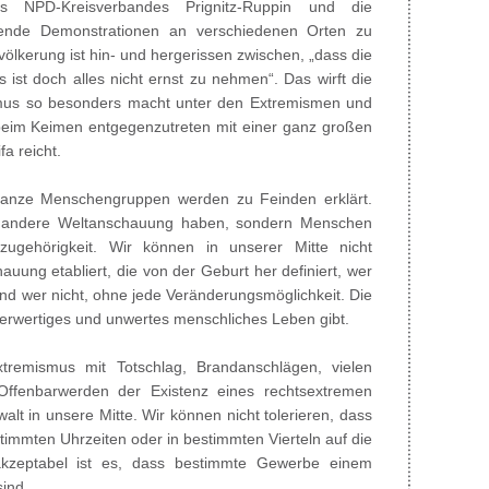
 NPD-Kreisverbandes Prignitz-Ruppin und die
hende Demonstrationen an verschiedenen Orten zu
ölkerung ist hin- und hergerissen zwischen, „dass die
 ist doch alles nicht ernst zu nehmen“. Das wirft die
mus so besonders macht unter den Extremismen und
beim Keimen entgegenzutreten mit einer ganz großen
fa reicht.
Ganze Menschengruppen werden zu Feinden erklärt.
ne andere Weltanschauung haben, sondern Menschen
szugehörigkeit. Wir können in unserer Mitte nicht
uung etabliert, die von der Geburt her definiert, wer
nd wer nicht, ohne jede Veränderungsmöglichkeit. Die
derwertiges und unwertes menschliches Leben gibt.
tremismus mit Totschlag, Brandanschlägen, vielen
ffenbarwerden der Existenz eines rechtsextremen
t in unsere Mitte. Wir können nicht tolerieren, dass
immten Uhrzeiten oder in bestimmten Vierteln auf die
kzeptabel ist es, dass bestimmte Gewerbe einem
sind.