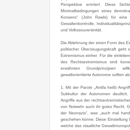
Perspektive erörtert. Diese Sic
Minimalbedingungen eines demokrat
Konsens“ (John Rawls) für eine p
Gewaltenkontrolle, Individualitätspri
und Volkssouveränität.
Die Ablehnung der einen Form des Ext
politischer Überzeugungskraft geht 
Extremismus einher. Für die einleit
des Rechtsextremismus sind kons
erwähnten Grundprinzipien wil
gewaltorientierte Autonome sollten a
1. Mit der Parole „Antifa heißt Angr
Subkultur der Autonomen deutlich,
Angriffe aus der rechtsextremistisch
von Notwehr auch ihr gutes Recht. Ga
der Neonazis“, was „auch mal han
geschehen könne. Diese Einstellung lä
welche das staatliche Gewaltmonopol i