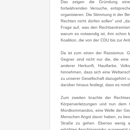
Das zeigen die Gründung eines
fortwährenden Versuche, entsprec
organisieren. Die Stimmung in der Bev
Rechten nicht dürfen sollen“ und „das
Frage auf, was den Rechtsextremis
warum es notwendig ist, ihm schon 
Koalition, die von der CDU bis zur Anti
Da ist zum einen der Rassismus. 
Gegner sind nicht nur die, die ei
anderer Herkunft, Hautfarbe, Volk
hinnehmen, dass sich eine Weltanscha
zu unserer Gesellschaft dazugehört u
darüber hinaus festlegt, dass es min
Zum zweiten brachte der Rechtsex
Körperverletzungen und nun dem O
Mordkommandos, eine Welle der Gewal
Menschen Angst davor haben, zu best
Straße zu gehen. Ebenso wenig a
erhöhten Anschlagsrisiko ausgesetzt 