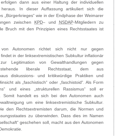
 erfolgen dann aus einer Haltung der individuellen
heraus. In dieser Auffassung artikuliert sich die
nes „Bürgerkrieges“ wie in der Endphase der Weimarer
zungen zwischen
KPD
– und
NSDAP
-Mitgliedern zu
e Bruch mit den Prinzipien eines Rechtsstaates ist
n“ von Autonomen richtet sich nicht nur gegen
indet in der linksextremistischen Subkultur inflationär
ur Legitimation von Gewalthandlungen gegen
stehende liberale Rechtsstaat, dem aus
haus diskussions- und kritikwürdige Praktiken und
Hinsicht als „faschistisch“ oder „faschistoid“. Als Form
ms“ und eines „strukturellen Rassismus“ soll er
en. Somit handelt es sich bei den Autonomen auch
altneigung um eine linksextremistische Subkultur.
ie den Rechtsextremisten darum, die Normen und
assungsstaates zu überwinden. Dass dies im Namen
esellschaft“ geschehen soll, macht aus den Autonomen
Demokratie.