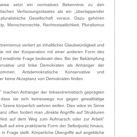
htweise setzt ein normatives Bekenntnis zu den
ischen Verfassungsstaates als ein „überlappender
luralistische Gesellschaft voraus. Dazu gehören
nzip, Menschenrechte, Rechtsstaatlichkeit, Pluralismus
remismus verliert an inhaltlicher Glaubwürdigkeit und
sie mit der Kooperation mit einer anderen Form des
end erwähnte Frage bedeutet dies: Bei der Bekämpfung
ervative und linke Demokraten als Anhänger der
lkommen. Antidemokratische Konservative und
ber keine Akzeptanz von Demokraten finden.
iff“ machen Anhänger der linksextremistisch geprägten
 dass sie sich keineswegs nur gegen gewalttätige
en Szene körperlich wehren wollen. Dies wäre im Sinne
nz offen fordert man „direkte Angriffe auf Strukturen
dfest auf dem Weg zum Aufmarsch oder zur Arbeit“
uft auf eine praktizierte Form der Selbstjustiz hinaus,
n Frage stellt. Körperliche Übergriffe auf angebliche